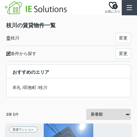
0
お気に入り
枝川の賃貸物件一覧
枝川
変更
条件から探す
変更
おすすめのエリア
牟礼
/
田無町
/
枝川
1
棟
1
件
賃貸マンション