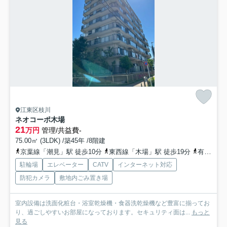
江東区枝川
ネオコーポ木場
21
万円
管理/共益費-
75.00㎡ (3LDK) /築45年 /8階建
京葉線「潮見」駅 徒歩10分
東西線「木場」駅 徒歩19分
有楽町線「豊洲」駅 徒歩20分
駐輪場
エレベーター
CATV
インターネット対応
防犯カメラ
敷地内ごみ置き場
室内設備は洗面化粧台・浴室乾燥機・食器洗乾燥機など豊富に揃ってお
り、過ごしやすいお部屋になっております。セキュリティ面は...
もっと
見る